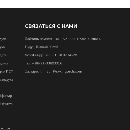
СВЯЗАТЬСЯ С НАМИ
духа
Добавить: комната 1301, No. 567, Road Xuanqiu,
уха
Пудун, Шанхай, Китай
духа
WhatsApp: +86 - 13918234520
здуха
Тел: + 86-21-33893316
ерии PCP
Эл. адрес:
tim.sun@sykingtech.com
 воздуха
й фильтр
й фильтр
epartor