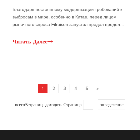
Благодаря постоянному модернизации требований к
выбросам в мире, особенно в Китае, перед лицом
рыночного спроса Filruison запустил предел предел
нового поколения - PCO24 - ведущую мировую
фильтрационную отрасль для удовлетворения
Читать Далее
потребностей клиентов.
1
2
3
4
5
»
всего5страниц доходить Страница
определение