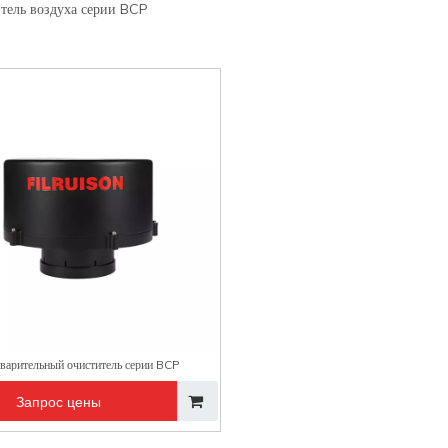
тель воздуха серии BCP
варительный очиститель серии BCP
Запрос цены