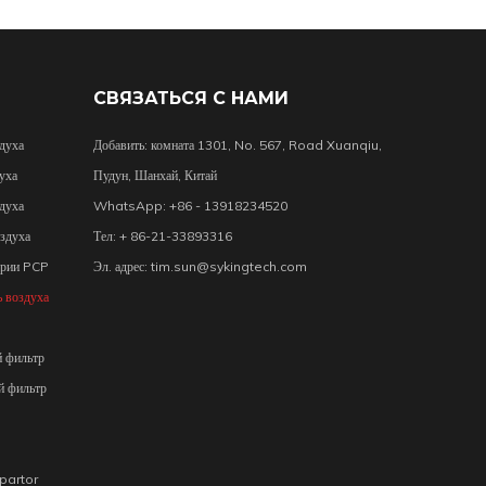
СВЯЗАТЬСЯ С НАМИ
духа
Добавить: комната 1301, No. 567, Road Xuanqiu,
уха
Пудун, Шанхай, Китай
духа
WhatsApp: +86 - 13918234520
здуха
Тел: + 86-21-33893316
ерии PCP
Эл. адрес:
tim.sun@sykingtech.com
 воздуха
й фильтр
й фильтр
epartor