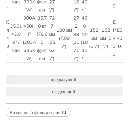
мин
380K
фунт
27
16
40
.
0.
W)
ов)
\")
\")
\")
380A
35,7
72
27
46
К
E
35,0а
450H
0 кг
7
2
0
л
180 мм
152
152
P
ES
43,0
P
(76,6
мм
мм
мм
4
(7,09
мм
мм (6
4
43
м³ /
(283A
5
(28,
(10,
(18.
3
\")
(6 \")
\")
3
0.
мин
335K
фунт
62
71
11
.
0.
W)
ов)
\")
\")
\")
предыдущий:
следующий:
Воздушный фильтр серии KL