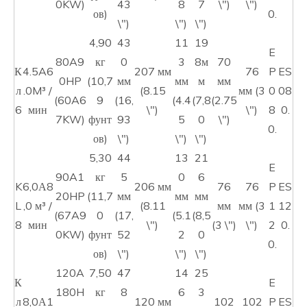
0KW)
43
8
7
\")
\")
ов)
0.
\")
\")
\")
4,90
43
11
19
E
80A9
кг
0
3
8м
70
К
4.5A6
207 мм
76
P
ES
0HP
(10,7
мм
мм
м
мм
л
.0M³ /
(8.15
мм (3
0
08
(60A6
9
(16,
(4.4
(7,8
(2.75
6
мин
\")
\")
8
0.
7KW)
фунт
93
5
0
\")
0.
ов)
\")
\")
\")
5,30
44
13
21
E
90A1
кг
5
0
6
K
6,0А8
206 мм
76
76
P
ES
20HP
(11,7
мм
мм
мм
L
,0 м³ /
(8.11
мм
мм (3
1
12
(67A9
0
(17,
(5.1
(8,5
8
мин
\")
(3 \")
\")
2
0.
0KW)
фунт
52
2
0
0.
ов)
\")
\")
\")
120A
7,50
47
14
25
К
E
180H
кг
8
6
3
л
8,0А1
120 мм
102
102
P
ES