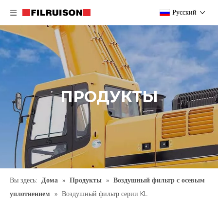
Pусский
ПРОДУКТЫ
Вы здесь:
Дома
»
Продукты
»
Воздушный фильтр с осевым
уплотнением
»
Воздушный фильтр серии KL