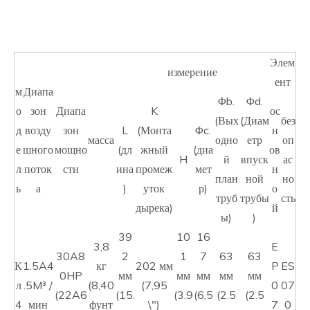
Элем
измерение
ент
м
Диапа
Φb.
Φd.
о
зон
Диапа
K
ос
(Вых
(Диам
без
д
возду
зон
L
(Монта
Φc.
н
масса
одно
етр
оп
е
шного
мощно
(дл
жный
(диа
ов
H
й
впуск
ас
л
поток
сти
ина
промеж
мет
н
план
ной
но
ь
а
)
уток
р)
о
труб
трубы
сть
дырека)
й
ы)
)
39
10
16
3,8
E
30A8
2
1
7
63
63
К
1.5A4
кг
202 мм
P
ES
0HP
мм
мм
мм
мм
мм
л
.5M³ /
(8,40
(7,95
0
07
(22A6
(15.
(3.9
(6,5
(2.5
(2.5
4
мин
фунт
\")
7
0