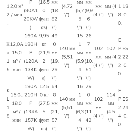
P
(16.5
мм
мм
мм
1
2,0 м³
(4.72
мм
мм (4
1
18
(90A1
0
(18.
(5,7
(9,9
2
/ мин
\")
(4 \")
\")
8
0.
20KW
фунт
82
5
6
.
0.
)
ов)
\")
\")
\")
160A
9,95
49
15
26
E
К
12,0А
180H
кг
0
1
7
140 мм
102
102
P
ES
л
15,0
P
(21,9
мм
мм
мм
(5,51
мм
мм (4
2
22
1
м³ /
(120A
2
(19.
(5,9
(10.
\")
(4 \")
\")
2
0.
5
мин
134K
фунт
29
4
51
0.
W)
а)
\")
\")
\")
180A
12.5
54
16
29
K
E
15,0а
210H
0 кг
8
1
0
114
L
140 мм
102
P
ES
18,0
P
(27,5
мм
мм
мм
мм
1
(5,51
мм
2
24
м³ /
(134A
5
(21,
(6,3
(11.
(4.5
8
\")
(4 \")
4
0.
мин
157K
фунт
57
4
42
\")
.
0.
W)
ов)
\")
\")
\")