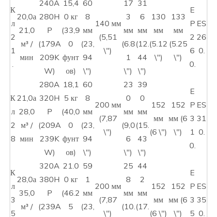
240A
15,4
60
17
31
К
E
20,0а
280H
0 кг
8
3
6
130
133
л
140 мм
P
ES
21,0
P
(33,9
мм
мм
мм
мм
мм
2
(5,51
2
26
м³ /
(179A
0
(23,
(6.8
(12.
(5.12
(5.25
1
\")
6
0.
мин
209K
фунт
94
1
44
\")
\")
.
0.
W)
ов)
\")
\")
\")
280A
18,1
60
23
39
E
К
21,0а
320H
5 кг
8
0
0
200 мм
152
152
P
ES
л
28,0
P
(40,0
мм
мм
мм
(7,87
мм
мм (6
3
31
2
м³ /
(209A
0
(23,
(9,0
(15.
\")
(6 \")
\")
1
0.
8
мин
239K
фунт
94
6
43
0.
W)
ов)
\")
\")
\")
320A
21.0
59
25
44
К
E
28,0а
380H
0 кг
1
8
2
л
200 мм
152
152
P
ES
35,0
P
(46.2
мм
мм
мм
3
(7,87
мм
мм (6
3
35
м³ /
(239A
5
(23,
(10.
(17.
5
\")
(6 \")
\")
5
0.