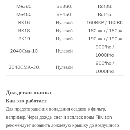
Me380.
SE380.
Raf38.
Me450.
SE450.
Raf45.
RK16.
Нулевой
160RKP / 160RK.
RK18.
Нулевой
180 лкп / 180рк
RK19
Нулевой
190 лкп / 190рк
900fha /
2040Сма-10.
Нулевой
1000fha.
900fha /
2040СМА-30.
Нулевой
1000fha.
Дождевая шапка
Как это работает:
Для предотвращения попадания осадков в фильтр,
например, Через дождь, снег и всплеск воды Filruison
рекомендует добавить дождевую крышку до воздушного