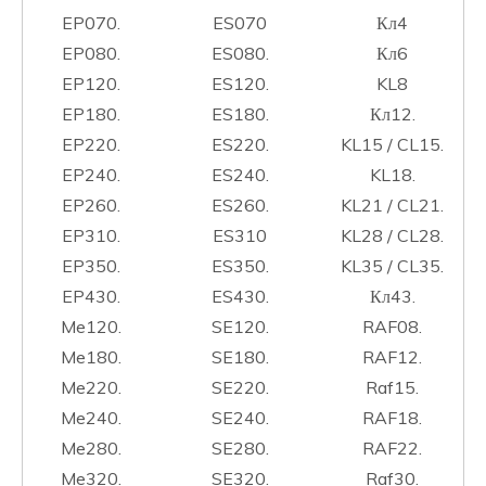
EP070.
ES070
Кл4
EP080.
ES080.
Кл6
EP120.
ES120.
KL8
EP180.
ES180.
Кл12.
EP220.
ES220.
KL15 / CL15.
EP240.
ES240.
KL18.
EP260.
ES260.
KL21 / CL21.
EP310.
ES310
KL28 / CL28.
EP350.
ES350.
KL35 / CL35.
EP430.
ES430.
Кл43.
Me120.
SE120.
RAF08.
Me180.
SE180.
RAF12.
Me220.
SE220.
Raf15.
Me240.
SE240.
RAF18.
Me280.
SE280.
RAF22.
Me320.
SE320.
Raf30.