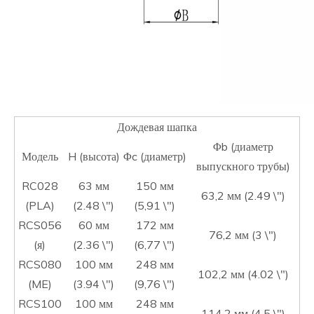
Дождевая шапка
Φb (диаметр
Модель
H (высота)
Φc (диаметр)
выпускного трубы)
RC028
63 мм
150 мм
63,2 мм (2.49 \")
(PLA)
(2.48 \")
(5,91 \")
RCS056
60 мм
172 мм
76,2 мм (3 \")
(я)
(2.36 \")
(6,77 \")
RCS080
100 мм
248 мм
102,2 мм (4.02 \")
(ME)
(3.94 \")
(9,76 \")
RCS100
100 мм
248 мм
114,2 мм (4.5 \")