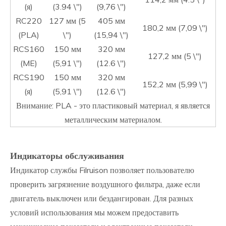
(я)
(3.94 \")
(9,76 \")
RC220
127 мм (5
405 мм
180,2 мм (7,09 \")
(PLA)
\")
(15,94 \")
RCS160
150 мм
320 мм
127,2 мм (5 \")
(ME)
(5,91 \")
(12.6 \")
RCS190
150 мм
320 мм
152,2 мм (5,99 \")
(я)
(5,91 \")
(12.6 \")
Внимание: PLA - это пластиковый материал, я является
металлическим материалом.
Индикаторы обслуживания
Индикатор службы Filruison позволяет пользователю
проверить загрязнение воздушного фильтра, даже если
двигатель выключен или бездангирован. Для разных
условий использования мы можем предоставить