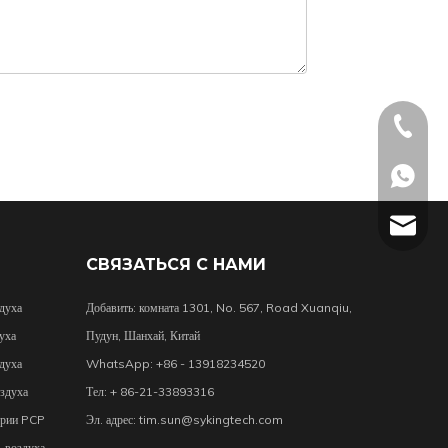
+ 86-21
+86 - 1
tim.sun
СВЯЗАТЬСЯ С НАМИ
духа
Добавить: комната 1301, No. 567, Road Xuanqiu,
уха
Пудун, Шанхай, Китай
духа
WhatsApp: +86 - 13918234520
здуха
Тел: + 86-21-33893316
ерии PCP
Эл. адрес:
tim.sun@sykingtech.com
 воздуха